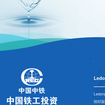
Ledo
Ledo
组织架