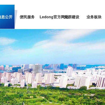
信息公开
便民服务
Ledong官方网站
党群建设
业务板块