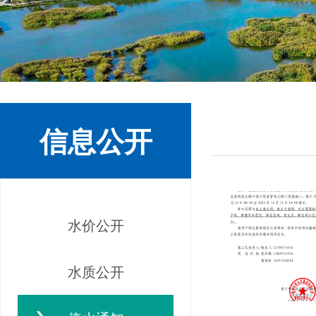
信息公开
水价公开
水质公开