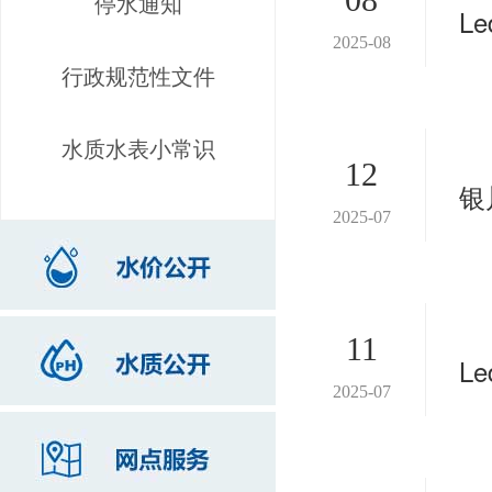
停水通知
L
2025-08
行政规范性文件
水质水表小常识
12
银
2025-07
11
L
2025-07