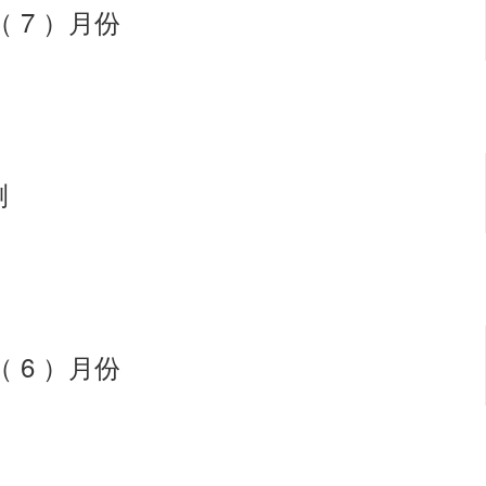
 7 ）月份
测
 6 ）月份