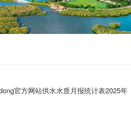
edong官方网站供水水质月报统计表2025年（