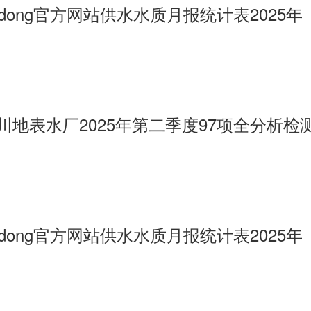
edong官方网站供水水质月报统计表2025年（
川地表水厂2025年第二季度97项全分析检
edong官方网站供水水质月报统计表2025年（