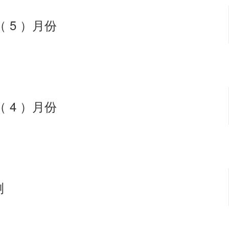
 5 ）月份
 4 ）月份
测