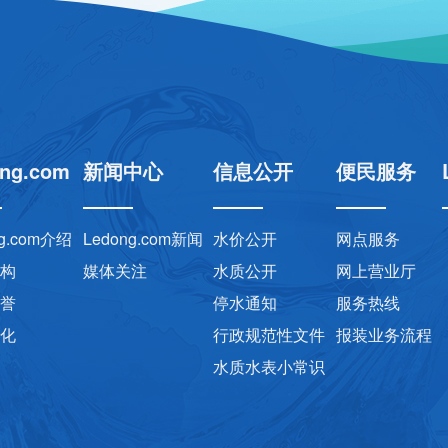
ng.com
新闻中心
信息公开
便民服务
ng.com介绍
Ledong.com新闻
水价公开
网点服务
构
媒体关注
水质公开
网上营业厅
誉
停水通知
服务热线
化
行政规范性文件
报装业务流程
水质水表小常识