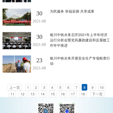
为民服务 幸福采摘 共享成果
30
2021-08
银川中铁水务召开2021年上半年经济
30
运行分析会暨党风廉政建设和反腐败工
2021-08
作年中推进
银川中铁水务开展安全生产专项检查行
23
动
2021-08
上一页
1
2
3
4
5
6
7
8
9
10
11
12
13
14
15
16
17
18
下一页