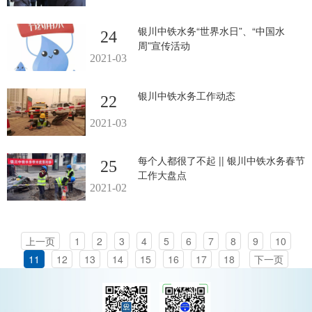
银川中铁水务“世界水日”、“中国水
24
周”宣传活动
2021-03
银川中铁水务工作动态
22
2021-03
每个人都很了不起 || 银川中铁水务春节
25
工作大盘点
2021-02
上一页
1
2
3
4
5
6
7
8
9
10
11
12
13
14
15
16
17
18
下一页