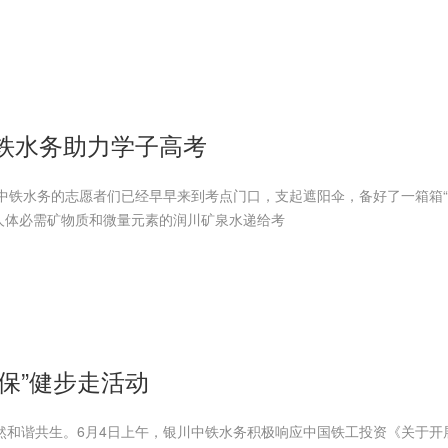
中铁水务助力学子高考
川中铁水务的志愿者们已经早早来到考点门口，支起遮阳伞，备好了一箱箱“
人体必需矿物质和微量元素的润川矿泉水递给考
保”健步走活动
然和谐共生。6月4日上午，银川中铁水务积极响应中国铁工投资《关于开展