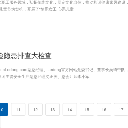
女职工服务领域，弘扬传统文化，坚定文化自信，推动和谐健康家风建设
”儿童节为契机，开展了“情系女工 心系儿童
险隐患排查大检查
.comLedong.com副总经理、Ledong官方网站党委书记、董事长吴琦带
集团主管安全生产副总经理沈正茂、总会计师李小军
10
11
12
13
14
15
16
17